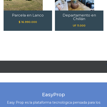
Parcela en Lanco
Departamento en
Chillán
$ 16.990.000
UF 11.000
EasyProp
Easy Prop es la plataforma tecnológica pensada para los