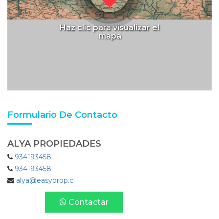
Haz clic para visualizar el
mapa
Formulario De Contacto
ALYA PROPIEDADES
934193458
934193458
alya@easyprop.cl
Contactar