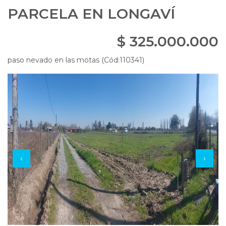
PARCELA EN LONGAVÍ
$ 325.000.000
paso nevado en las motas (Cód:110341)
‹
›