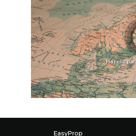
Haz clic par
EasyProp