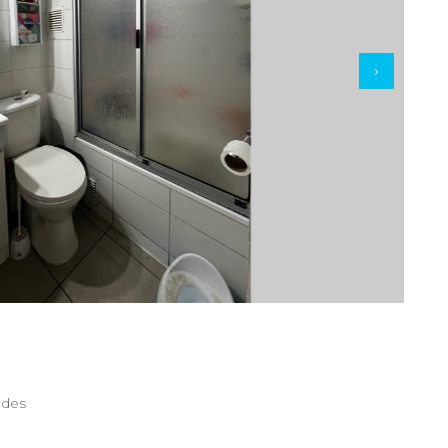
›
edes