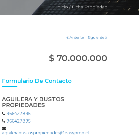
Inicio /
Ficha Propiedad
Anterior
Siguiente
$ 70.000.000
Formulario De Contacto
AGUILERA Y BUSTOS
PROPIEDADES
966427895
966427895
aguilerabustospropiedades@easyprop.cl