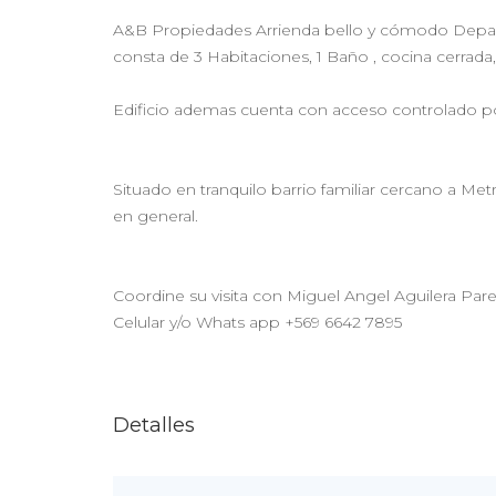
A&B Propiedades Arrienda bello y cómodo Depar
consta de 3 Habitaciones, 1 Baño , cocina cerrada, D
Edificio ademas cuenta con acceso controlado po
Situado en tranquilo barrio familiar cercano a M
en general.
Coordine su visita con Miguel Angel Aguilera Par
Celular y/o Whats app +569 6642 7895
Detalles