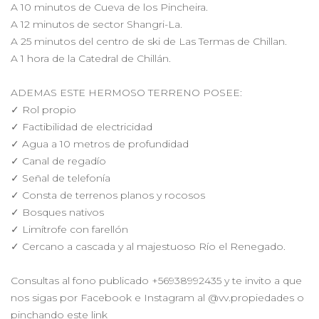
A 10 minutos de Cueva de los Pincheira.
A 12 minutos de sector Shangri-La.
A 25 minutos del centro de ski de Las Termas de Chillan.
A 1 hora de la Catedral de Chillán.
ADEMAS ESTE HERMOSO TERRENO POSEE:
✓ Rol propio
✓ Factibilidad de electricidad
✓ Agua a 10 metros de profundidad
✓ Canal de regadío
✓ Señal de telefonía
✓ Consta de terrenos planos y rocosos
✓ Bosques nativos
✓ Limítrofe con farellón
✓ Cercano a cascada y al majestuoso Río el Renegado.
Consultas al fono publicado +56938992435 y te invito a que
nos sigas por Facebook e Instagram al @vv.propiedades o
pinchando este link