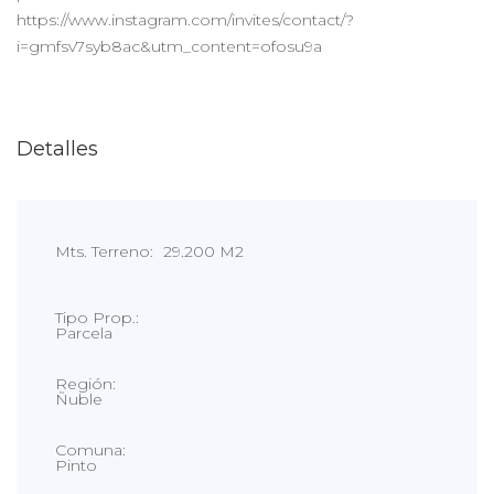
https://www.instagram.com/invites/contact/?
i=gmfsv7syb8ac&utm_content=ofosu9a
Detalles
Mts. Terreno:
29.200 M2
Tipo Prop.:
Parcela
Región:
Ñuble
Comuna:
Pinto