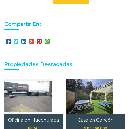
Compartir En:
Propiedades Destacadas
Oficina en Huechuraba
Casa en Concón
UF 345
$ 89.000.000