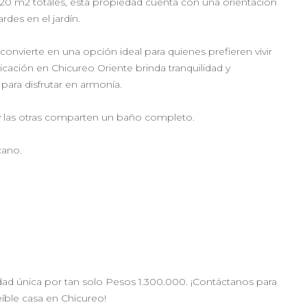
120 m2 totales, esta propiedad cuenta con una orientación
rdes en el jardín.
 convierte en una opción ideal para quienes prefieren vivir
cación en Chicureo Oriente brinda tranquilidad y
 para disfrutar en armonía.
 y las otras comparten un baño completo.
cano.
edad única por tan solo Pesos 1.300.000. ¡Contáctanos para
íble casa en Chicureo!