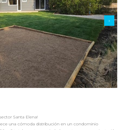
›
sector Santa Elena!
frece una cómoda distribución en un condominio