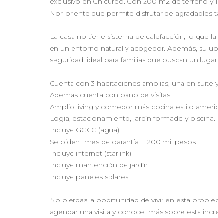
exclusivo en Chicureo. Con 200 m2 de terreno y 
Nor-oriente que permite disfrutar de agradables ta
La casa no tiene sistema de calefacción, lo que la
en un entorno natural y acogedor. Además, su ubi
seguridad, ideal para familias que buscan un lugar
Cuenta con 3 habitaciones amplias, una en suite
Además cuenta con baño de visitas.
Amplio living y comedor más cocina estilo ameri
Logia, estacionamiento, jardín formado y piscina.
Incluye GGCC (agua).
Se piden 1mes de garantía + 200 mil pesos
Incluye internet (starlink)
Incluye mantención de jardín
Incluye paneles solares
No pierdas la oportunidad de vivir en esta propi
agendar una visita y conocer más sobre esta incre