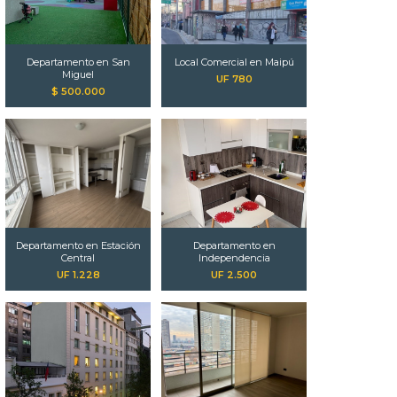
Departamento en San
Local Comercial en Maipú
Miguel
UF 780
$ 500.000
Departamento en Estación
Departamento en
Central
Independencia
UF 1.228
UF 2.500