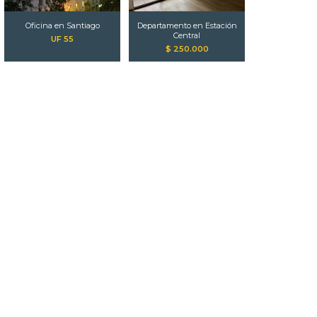
Oficina en Santiago
Departamento en Estación
Central
UF 55
$ 250.000